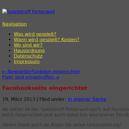
Spieletreff Petterweil
Navigation
Was wird gespielt?
Wann wird gespielt? Kosten?
Wo sind wir?
Hausordnung
Datenschutz
Impressum
← Newsletterfunktion eingerichtet
Flyer sind eingetroffen →
Facebookseite eingerichtet
19. März 2013 | Filed under:
In eigener Sache
Ab sofort ist der Spieletreff Petterweil auch auf Faceb
euch Absprechen und auch sonst tun was immer Faceb
Vielen Dank auch an Ralph für seine Unterstützung!