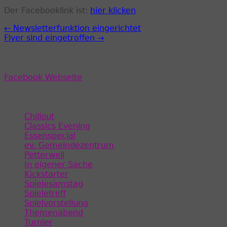
Der Facebooklink ist:
hier klicken
← Newsletterfunktion eingerichtet
Flyer sind eingetroffen →
Facebook
Facebook Webseite
Kategorien
Chillout
Classics Evening
Essenspecial
ev. Gemeindezentrum
Petterweil
In eigener Sache
Kickstarter
Spielesamstag
Spieletreff
Spielvorstellung
Themenabend
Turnier