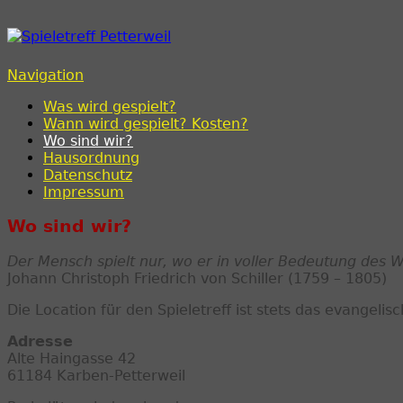
Spieletreff Petterweil
Navigation
Was wird gespielt?
Wann wird gespielt? Kosten?
Wo sind wir?
Hausordnung
Datenschutz
Impressum
Wo sind wir?
Der Mensch spielt nur, wo er in voller Bedeutung des W
Johann Christoph Friedrich von Schiller (1759 – 1805)
Die Location für den Spieletreff ist stets das evangel
Adresse
Alte Haingasse 42
61184 Karben-Petterweil