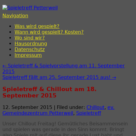
Spieletreff Petterweil
Navigation
Was wird gespielt?
Wann wird gespielt? Kosten?
Wo sind wir?
Hausordnung
Datenschutz
Impressum
← Spieletreff & Spielvorstellung am 11. September
2015
Spieletreff fällt am 25. September 2015 aus! →
Spieletreff & Chillout am 18.
September 2015
12. September 2015 | Filed under:
Chillout
,
ev.
Gemeindezentrum Petterweil
,
Spieletreff
Unser Chillout Freitag! Gemütliches Beisammensein
und spielen was gerade in den Sinn kommt. Bringt
also Spiele mit auf diese ihr gerade Lust habt und