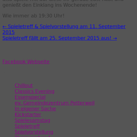
genießt den Einklang ins Wochenende!
Wie immer ab 19:30 Uhr!
← Spieletreff & Spielvorstellung am 11. September
2015
Spieletreff fällt am 25. September 2015 aus! →
Facebook
Facebook Webseite
Kategorien
Chillout
Classics Evening
Essenspecial
ev. Gemeindezentrum Petterweil
In eigener Sache
Kickstarter
Spielesamstag
Spieletreff
Spielvorstellung