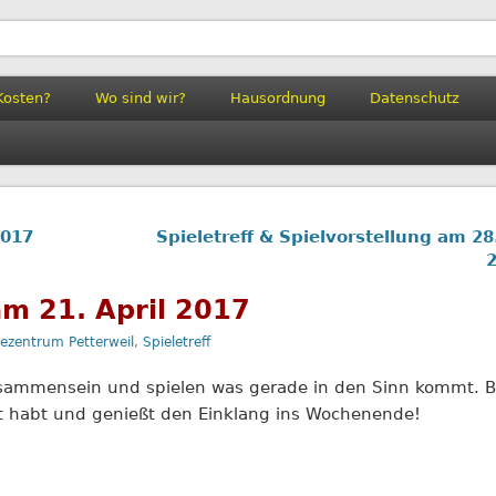
il
Kosten?
Wo sind wir?
Hausordnung
Datenschutz
2017
Spieletreff & Spielvorstellung am 28.
 am 21. April 2017
ezentrum Petterweil
,
Spieletreff
eisammensein und spielen was gerade in den Sinn kommt. B
ust habt und genießt den Einklang ins Wochenende!