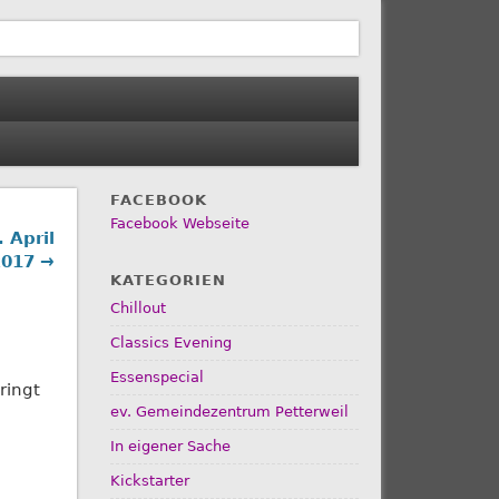
FACEBOOK
Facebook Webseite
 April
2017 →
KATEGORIEN
Chillout
Classics Evening
Essenspecial
ringt
ev. Gemeindezentrum Petterweil
In eigener Sache
Kickstarter