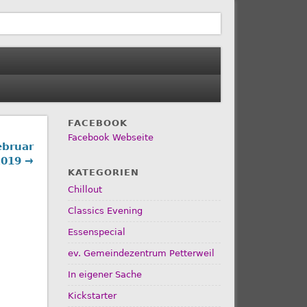
FACEBOOK
Facebook Webseite
ebruar
2019 →
KATEGORIEN
Chillout
Classics Evening
Essenspecial
ev. Gemeindezentrum Petterweil
In eigener Sache
Kickstarter