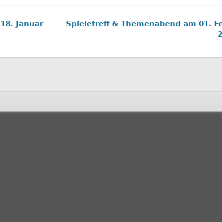
 18. Januar
Spieletreff & Themenabend am 01. F