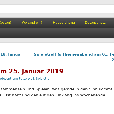
il
Kosten?
Wo sind wir?
Hausordnung
Datenschutz
 18. Januar
Spieletreff & Themenabend am 01. F
 am 25. Januar 2019
ndezentrum Petterweil
,
Spieletreff
Beisammensein und Spielen, was gerade in den Sinn kommt.
ade Lust habt und genießt den Einklang ins Wochenende.