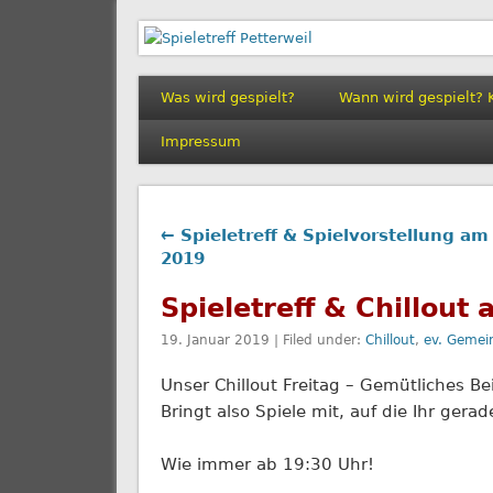
Spieletreff Petterwe
Was wird gespielt?
Wann wird gespielt? 
Impressum
← Spieletreff & Spielvorstellung am
2019
Spieletreff & Chillout
19. Januar 2019 | Filed under:
Chillout
,
ev. Gemei
Unser Chillout Freitag – Gemütliches 
Bringt also Spiele mit, auf die Ihr ger
Wie immer ab 19:30 Uhr!