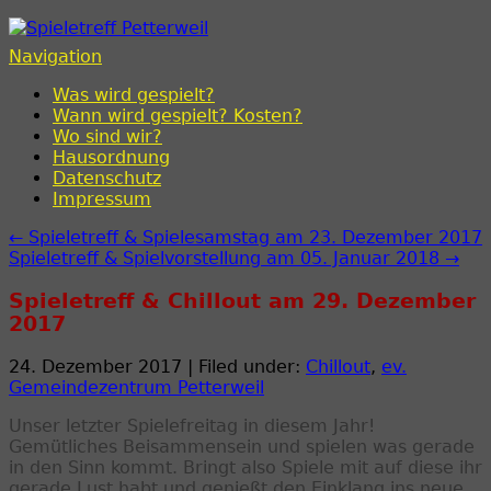
Spieletreff Petterweil
Navigation
Was wird gespielt?
Wann wird gespielt? Kosten?
Wo sind wir?
Hausordnung
Datenschutz
Impressum
← Spieletreff & Spielesamstag am 23. Dezember 2017
Spieletreff & Spielvorstellung am 05. Januar 2018 →
Spieletreff & Chillout am 29. Dezember
2017
24. Dezember 2017 | Filed under:
Chillout
,
ev.
Gemeindezentrum Petterweil
Unser letzter Spielefreitag in diesem Jahr!
Gemütliches Beisammensein und spielen was gerade
in den Sinn kommt. Bringt also Spiele mit auf diese ihr
gerade Lust habt und genießt den Einklang ins neue