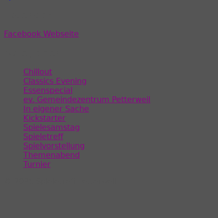
Facebook
Facebook Webseite
Kategorien
Chillout
Classics Evening
Essenspecial
ev. Gemeindezentrum Petterweil
In eigener Sache
Kickstarter
Spielesamstag
Spieletreff
Spielvorstellung
Themenabend
Turnier
© 2026 Spieletreff Petterweil