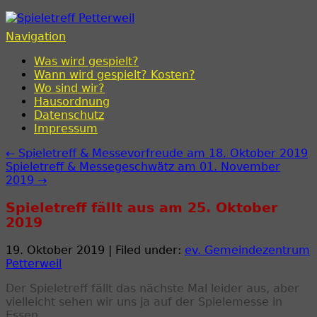
Spieletreff Petterweil
Navigation
Was wird gespielt?
Wann wird gespielt? Kosten?
Wo sind wir?
Hausordnung
Datenschutz
Impressum
← Spieletreff & Messevorfreude am 18. Oktober 2019
Spieletreff & Messegeschwätz am 01. November
2019 →
Spieletreff fällt aus am 25. Oktober
2019
19. Oktober 2019 | Filed under:
ev. Gemeindezentrum
Petterweil
Der Spieletreff fällt das nächste Mal leider aus, aber
vielleicht sehen wir uns ja auf der Spielemesse in
Essen…