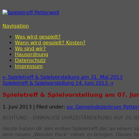
Spieletreff Petterweil
Navigation
Was wird gespielt?
Wann wird gespielt? Kosten?
Wo sind wir?
Hausordnung
Datenschutz
Impressum
← Spieletreff & Spielvorstellung am 31. Mai 2013
Spieletreff & Spielvorstellung 14. Juni 2013 →
Spieletreff & Spielvorstellung am 07. Ju
1. Juni 2013 | Filed under:
ev. Gemeindezentrum Petter
ACHTUNG – EINMALIGE UHRZEITÄNDERUNG AUF 20:30
Heute haben dir den ersten Spieletreff der an einem 
dem neuen „Wonder Pack“ näher zu bringen. Dieses Spiel