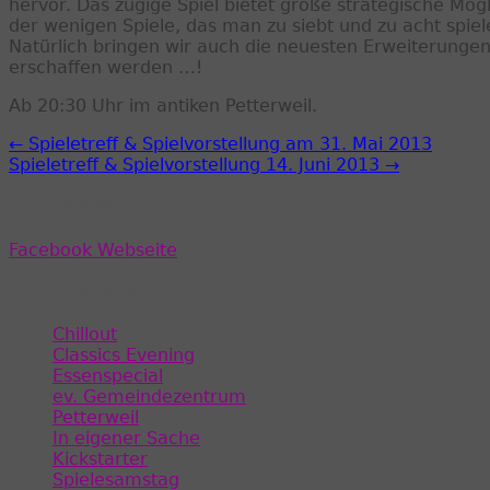
hervor. Das zügige Spiel bietet große strategische Mö
der wenigen Spiele, das man zu siebt und zu acht spiel
Natürlich bringen wir auch die neuesten Erweiterungen
erschaffen werden …!
Ab 20:30 Uhr im antiken Petterweil.
← Spieletreff & Spielvorstellung am 31. Mai 2013
Spieletreff & Spielvorstellung 14. Juni 2013 →
Facebook
Facebook Webseite
Kategorien
Chillout
Classics Evening
Essenspecial
ev. Gemeindezentrum
Petterweil
In eigener Sache
Kickstarter
Spielesamstag