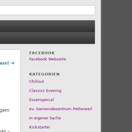
FACEBOOK
Facebook Webseite
 aus! →
KATEGORIEN
Chillout
Classics Evening
Essenspecial
ev. Gemeindezentrum Petterweil
rigem
In eigener Sache
Kickstarter
nkt –