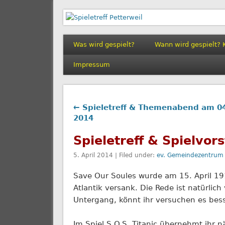
Spieletreff Petterwe
Was wird gespielt?
Wann wird gespielt? 
Impressum
← Spieletreff & Themenabend am 04
2014
Spieletreff & Spielvor
5. April 2014 | Filed under:
ev. Gemeindezentrum 
Save Our Soules wurde am 15. April 19
Atlantik versank. Die Rede ist natürl
Untergang, könnt ihr versuchen es bess
Im Spiel S.O.S. Titanic übernehmt ihr n