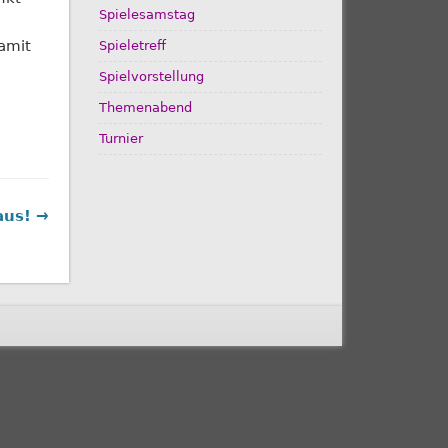
Spielesamstag
amit
Spieletreff
Spielvorstellung
Themenabend
Turnier
 aus! →