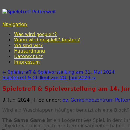
Spieletreff Petterweil
Navigation
Was wird gespielt?
Wann wird gespielt? Kosten?
Wo sind wir?
Hausordnung
Datenschutz
Impressum
← Spieletreff & Spielvorstellung am 31. Mai 2024
Spieletreff & Chillout am 28. Juni 2024 →
Spieletreff & Spielvorstellung am 14. Ju
3. Juni 2024 | Filed under:
ev. Gemeindezentrum Petter
Wird ein Waschlappen häufiger benutzt als eine Blockf
The Same Game
ist ein kooperatives Spiel, in dem ih
Objekte vielleicht doch ihre Gemeinsamkeiten haben. Doc