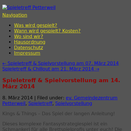
Spieletreff Petterweil
Navigation
Was wird gespielt?
Wann wird gespielt? Kosten?
Wo sind wir?
Hausordnung
Datenschutz
Impressum
← Spieletreff & Spielvorstellung am 07. März 2014
Spieletreff & Chillout am 21. März 2014 →
Spieletreff & Spielvorstellung am 14.
März 2014
8. März 2014 | Filed under:
ev. Gemeindezentrum
Petterweil
,
Spieletreff
,
Spielvorstellung
Kings & Things – Das Spiel der langen Anleitung!
Dieses komplexe Fantasystrategiespiel ist ein
Schmankerl für alle Brettspielprofis unter euch! Die