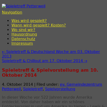
Spieletreff Petterweil
Navigation
Was wird gespielt?
Wann wird gespielt? Kosten?
Wo sind wir?
Hausordnung
Datenschutz
Impressum
← Spieletreff & Deutschland Woche am 03. Oktober
2013
Spieletreff & Chillout am 17. Oktober 2014 →
Spieletreff & Spielvorstellung am 10.
Oktober 2014
4. Oktober 2014 | Filed under:
ev. Gemeindezentrum
Petterweil
,
Spieletreff
,
Spielvorstellung
In dieser Woche vor 522 Jahren wurde Amerika
entdeckt. Von daher haben wir ein schönes
Entdeckerspiel in und um Amerika zu bieten – Lewis &