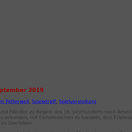
September 2019
m Petterweil
,
Spieletreff
,
Spielvorstellung
e und Händler zu Beginn des 16. Jahrhunderts nach Amerik
zu erkunden, mit Einheimischen zu handeln, ihre Erlebni
 zu überleben.