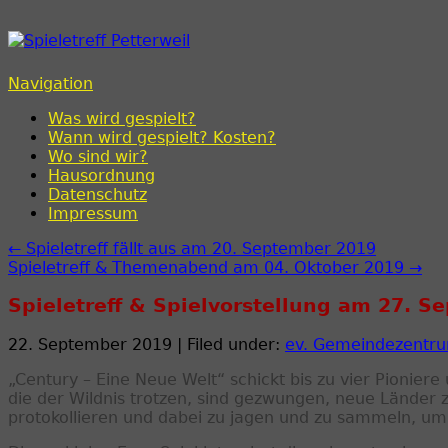
Spieletreff Petterweil
Navigation
Was wird gespielt?
Wann wird gespielt? Kosten?
Wo sind wir?
Hausordnung
Datenschutz
Impressum
← Spieletreff fällt aus am 20. September 2019
Spieletreff & Themenabend am 04. Oktober 2019 →
Spieletreff & Spielvorstellung am 27. 
22. September 2019 | Filed under:
ev. Gemeindezentru
„Century – Eine Neue Welt“ schickt bis zu vier Pionier
die der Wildnis trotzen, sind gezwungen, neue Länder 
protokollieren und dabei zu jagen und zu sammeln, um