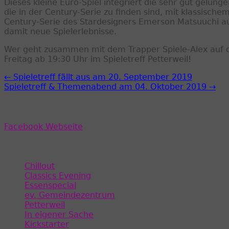
Dieses kleine Euro-Spiel integriert die sehr gut gel
die in der Century-Serie zu finden sind, mit klassisch
Century-Serie des Stardesigners Emerson Matsuuchi a
damit neue Spielerlebnisse.
Wer geht zusammen mit dem Trapper Spiele-Alex auf 
Freitag ab 19:30 Uhr im Spieletreff Petterweil!
← Spieletreff fällt aus am 20. September 2019
Spieletreff & Themenabend am 04. Oktober 2019 →
Facebook
Facebook Webseite
Kategorien
Chillout
Classics Evening
Essenspecial
ev. Gemeindezentrum
Petterweil
In eigener Sache
Kickstarter