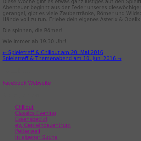
Diese Woche gibt es etwas ganz lustiges auf den Spiel
Abenteuer beginnt aus der Feder unseres dieswöchige
gerangel, gibt es viele Zaubertränke, Römer und Wilds
Hände voll zu tun. Erlebe dein eigenes Asterix & Obeli
Die spinnen, die Römer!
Wie immer ab 19:30 Uhr!
← Spieletreff & Chillout am 20. Mai 2016
Spieletreff & Themenabend am 10. Juni 2016 →
Facebook
Facebook Webseite
Kategorien
Chillout
Classics Evening
Essenspecial
ev. Gemeindezentrum
Petterweil
In eigener Sache