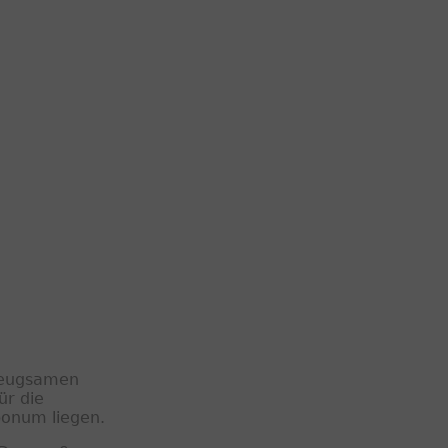
nbeugsamen
ür die
bonum liegen.