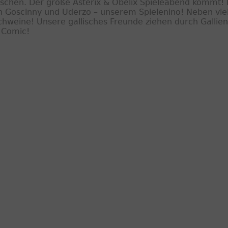
tischen. Der große Asterix & Obelix Spieleabend kommt!
n Goscinny und Uderzo – unserem Spielenino! Neben vie
chweine! Unsere gallisches Freunde ziehen durch Gallien
x Comic!