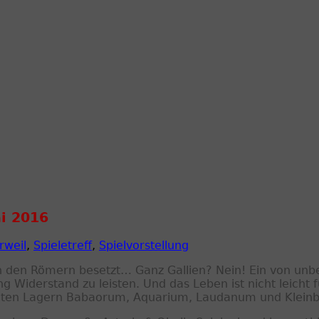
ai 2016
rweil
,
Spieletreff
,
Spielvorstellung
 von den Römern besetzt… Ganz Gallien? Nein! Ein von u
ng Widerstand zu leisten. Und das Leben ist nicht leicht f
tigten Lagern Babaorum, Aquarium, Laudanum und Klein