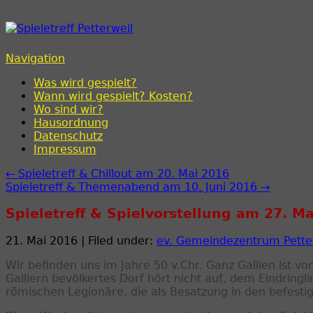
Spieletreff Petterweil
Navigation
Was wird gespielt?
Wann wird gespielt? Kosten?
Wo sind wir?
Hausordnung
Datenschutz
Impressum
← Spieletreff & Chillout am 20. Mai 2016
Spieletreff & Themenabend am 10. Juni 2016 →
Spieletreff & Spielvorstellung am 27. M
21. Mai 2016 | Filed under:
ev. Gemeindezentrum Pette
Wir befinden uns im Jahre 50 v.Chr. Ganz Gallien ist
Galliern bevölkertes Dorf hört nicht auf, dem Eindringli
römischen Legionäre, die als Besatzung in den befes