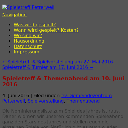
Spieletreff Petterweil
Navigation
Was wird gespielt?
Wann wird gespielt? Kosten?
Wo sind wir?
Hausordnung
Datenschutz
Impressum
← Spieletreff & Spielvorstellung am 27. Mai 2016
Spieletreff & Turnier am 17. Juni 2016 →
Spieletreff & Themenabend am 10. Juni
2016
4. Juni 2016 | Filed under:
ev. Gemeindezentrum
Petterweil
,
Spielvorstellung
,
Themenabend
Die Nominierungsliste zum Spiel des Jahres ist raus.
Daher widmen wir unseren kommenden Spieleabend
ganz den Stars des Jahres und stellen euch die
einzelnen Spiele vor. Natürlich gibt es auch wieder